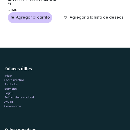
BOTELLA DE TINTA T524420-AL-
YE
S/
55,00
Agregar al carrito
Agregar a la lista de deseos
Enlaces útiles
Inicio
Sobre nosotros
Productos
Servicios
Legal
Política de privacidad
Ayuda
Contáctanos
Sobre nosotros