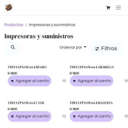
Ir al contenido
Productos
Impresoras y suministros
Impresoras y suministros
Ordenar por
Filtros
TINTA EPSON 664 NEGRO
TINTA EPSON 664 AMARILLO
S/
39,00
S/
39,00
Agregar al carrito
Agregar a la lista de deseos
Agregar al carrito
TINTA EPSON 664 CYAN
TINTA EPSON 664 MAGENTA
S/
39,00
S/
39,00
Agregar al carrito
Agregar a la lista de deseos
Agregar al carrito