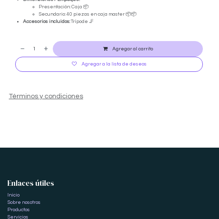
Presentación: Caja 📦
Secundario: 40 piezas en caja master 📦📦
Accesorios incluidos:
Trípode 🦵
Agregar al carrito
Agregar a la lista de deseos
Términos y condiciones
Enlaces útiles
Inicio
Sobre nosotros
Productos
Servicios