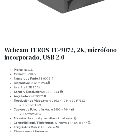
Webcam TEROS TE-9072, 2K, micrófono
incorporado, USB 2.0
Marca:
TEROS
Modelo:
TE-9072
Número de Parte:
TE-9072 🔖
Dispositivo:
Cámara Web 🖥️
Interfaz:
USB 2.0 🔌
Sensor / Resolución:
2592 × 1944 📷
Ángulo de Vista:
93.7° 👁️
Resolución de Video:
Hasta 2592 × 1944 a 30 FPS 🎞️
Formato: MP4
Captura de Fotografía:
Hasta 2592 × 1944 📸
Formato: JPG
Micrófono:
Integrado, omnidireccional, mono 🎤
Compatibilidad / Plataformas:
Windows 11 / 10 / 8.1 / 7 💻
Longitud de Cable:
1.5 m ±5 cm 🔌
Dimensiones / Empaque: