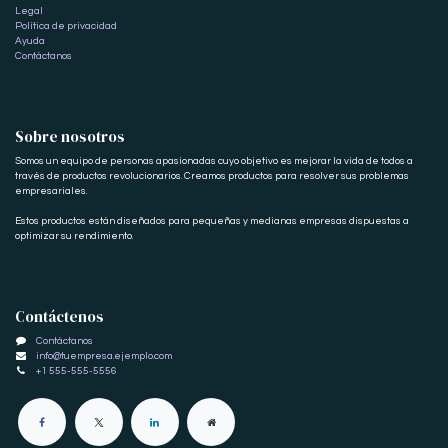
Legal
Política de privacidad
Ayuda
Contáctanos
Sobre nosotros
Somos un equipo de personas apasionadas cuyo objetivo es mejorar la vida de todos a
través de productos revolucionarios. Creamos productos para resolver sus problemas
empresariales.
Estos productos están diseñados para pequeñas y medianas empresas dispuestas a
optimizar su rendimiento.
Contáctenos
Contáctanos
info@tuempresa.ejemplo.com
+1 555-555-5556