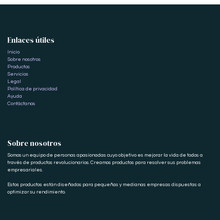
Enlaces útiles
Inicio
Sobre nosotros
Productos
Servicios
Legal
Política de privacidad
Ayuda
Contáctanos
Sobre nosotros
Somos un equipo de personas apasionadas cuyo objetivo es mejorar la vida de todos a
través de productos revolucionarios. Creamos productos para resolver sus problemas
empresariales.
Estos productos están diseñados para pequeñas y medianas empresas dispuestas a
optimizar su rendimiento.