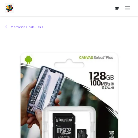
Ir al contenido
Memorias Flash - USB