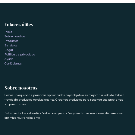
Enlaces útiles
Inicio
Sobre nosotros
Productos
Servicios
Legal
Política de privacidad
Ayuda
Contáctanos
Sobre nosotros
Somos un equipo de personas apasionadas cuyo objetivo es mejorar la vida de todos a
través de productos revolucionarios. Creamos productos para resolver sus problemas
empresariales.
Estos productos están diseñados para pequeñas y medianas empresas dispuestas a
optimizar su rendimiento.