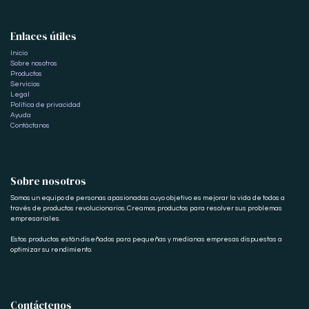
Enlaces útiles
Inicio
Sobre nosotros
Productos
Servicios
Legal
Política de privacidad
Ayuda
Contáctanos
Sobre nosotros
Somos un equipo de personas apasionadas cuyo objetivo es mejorar la vida de todos a
través de productos revolucionarios. Creamos productos para resolver sus problemas
empresariales.
Estos productos están diseñados para pequeñas y medianas empresas dispuestas a
optimizar su rendimiento.
Contáctenos