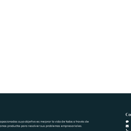
Co
pasionadas cuyo objetivo es mejorar la vida de todos a través de
eamos productos para resolver sus problemas empresariales.