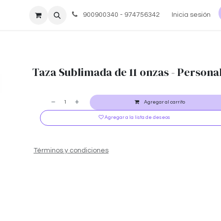
re nosotros
Ayuda
900900340 - 974756342
Inicia sesión
Taza Sublimada de 11 onzas - Persona
Agregar al carrito
Agregar a la lista de deseos
Términos y condiciones