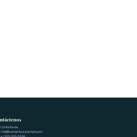
ntáctenos
Contáctanos
info@tuempresa.ejemplo.com
+1 555-555-5556