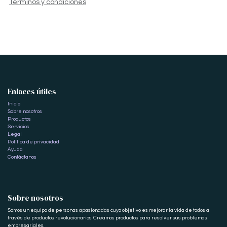
Términos y condiciones
Enlaces útiles
Inicio
Sobre nosotros
Productos
Servicios
Legal
Política de privacidad
Ayuda
Contáctanos
Sobre nosotros
Somos un equipo de personas apasionadas cuyo objetivo es mejorar la vida de todos a
través de productos revolucionarios. Creamos productos para resolver sus problemas
empresariales.