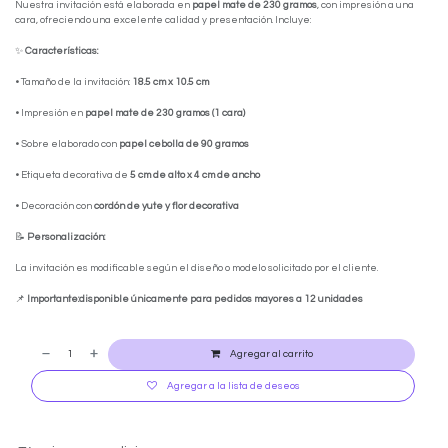
Nuestra invitación está elaborada en
papel mate de 230 gramos
, con impresión a una
cara, ofreciendo una excelente calidad y presentación. Incluye:
✨
Características:
• Tamaño de la invitación:
18.5 cm x 10.5 cm
• Impresión en
papel mate de 230 gramos (1 cara)
• Sobre elaborado con
papel cebolla de 90 gramos
• Etiqueta decorativa de
5 cm de alto x 4 cm de ancho
• Decoración con
cordón de yute y flor decorativa
📝
Personalización:
La invitación es modificable según el diseño o modelo solicitado por el cliente.
📌
Importante:
disponible únicamente para pedidos mayores a 12 unidades
Agregar al carrito
Agregar a la lista de deseos