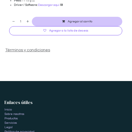
Peso:
111.5 g ⚖️
Driver / Software:
Descargar aquí
💾
Agregar al carrito
Agregar a la lista de deseos
Términos y condiciones
Enlaces útiles
Inicio
Sobre nosotros
Productos
Servicios
Legal
Política de privacidad