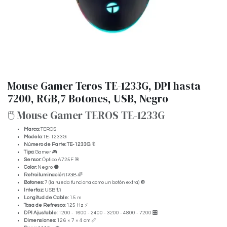
Mouse Gamer Teros TE-1233G, DPI hasta
7200, RGB,7 Botones, USB, Negro
🖱️ Mouse Gamer TEROS TE-1233G
Marca:
TEROS
Modelo:
TE-1233G
Número de Parte:
TE-1233G
🔖
Tipo:
Gamer 🎮
Sensor:
Óptico A725F 🎯
Color:
Negro ⚫
Retroiluminación:
RGB 🌈
Botones:
7 (la rueda funciona como un botón extra) 🔘
Interfaz:
USB 🔌
Longitud de Cable:
1.5 m
Tasa de Refresco:
125 Hz ⚡
DPI Ajustable:
1200 - 1600 - 2400 - 3200 - 4800 - 7200 🎛️
Dimensiones:
12.6 × 7 × 4 cm 📏