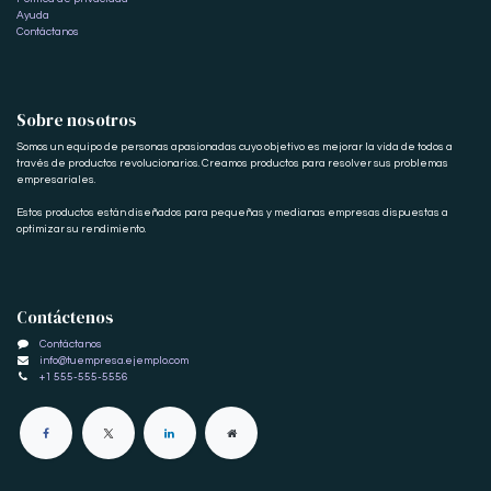
Ayuda
Contáctanos
Sobre nosotros
Somos un equipo de personas apasionadas cuyo objetivo es mejorar la vida de todos a
través de productos revolucionarios. Creamos productos para resolver sus problemas
empresariales.
Estos productos están diseñados para pequeñas y medianas empresas dispuestas a
optimizar su rendimiento.
Contáctenos
Contáctanos
info@tuempresa.ejemplo.com
+1 555-555-5556