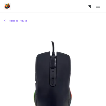
Ir al contenido
Teclados - Mouse