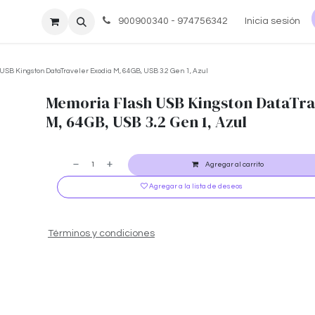
re nosotros
Ayuda
900900340 - 974756342
Inicia sesión
USB Kingston DataTraveler Exodia M, 64GB, USB 3.2 Gen 1, Azul
Memoria Flash USB Kingston DataTra
M, 64GB, USB 3.2 Gen 1, Azul
Agregar al carrito
Agregar a la lista de deseos
Términos y condiciones