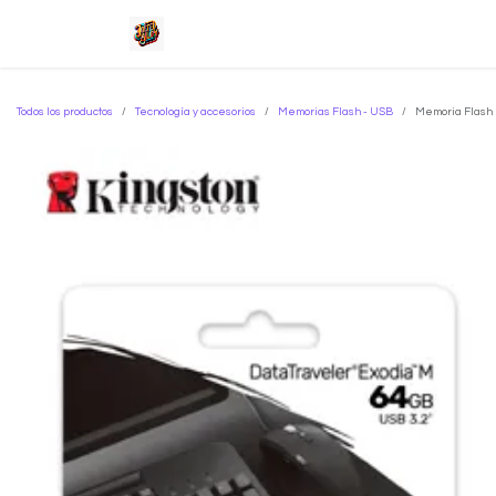
Ir al contenido
Inicio
Tienda
Servicios
Sob
Todos los productos
Tecnología y accesorios
Memorias Flash - USB
Memoria Flash 