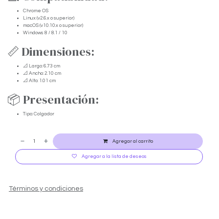
Chrome OS
Linux (v2.6.x o superior)
macOS (v10.10.x o superior)
Windows 8 / 8.1 / 10
📏 Dimensiones:
📐 Largo: 6.73 cm
📐 Ancho: 2.10 cm
📐 Alto: 1.01 cm
📦 Presentación:
Tipo: Colgador
Agregar al carrito
Agregar a la lista de deseos
Términos y condiciones