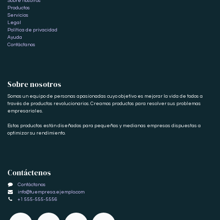
Sobre nosotros
Productos
Servicios
Legal
Política de privacidad
Ayuda
Contáctanos
Sobre nosotros
Somos un equipo de personas apasionadas cuyo objetivo es mejorar la vida de todos a
través de productos revolucionarios. Creamos productos para resolver sus problemas
empresariales.
Estos productos están diseñados para pequeñas y medianas empresas dispuestas a
optimizar su rendimiento.
Contáctenos
Contáctanos
info@tuempresa.ejemplo.com
+1 555-555-5556