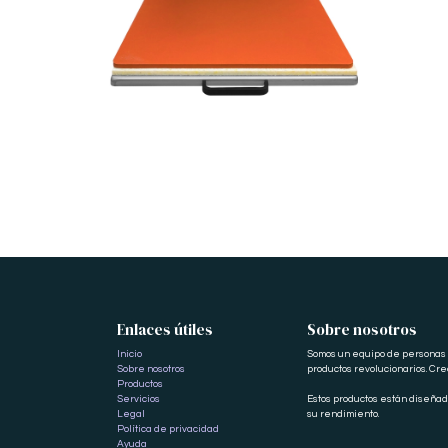
Enlaces útiles
Sobre nosotros
Inicio
Somos un equipo de personas a
Sobre nosotros
productos revolucionarios. Cr
Productos
Servicios
Estos productos están diseña
Legal
su rendimiento.
Política de privacidad
Ayuda