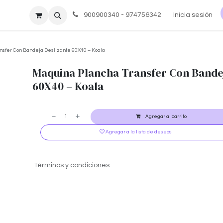
re nosotros
Ayuda
900900340 - 974756342
Inicia sesión
nsfer Con Bandeja Deslizante 60X40 – Koala
Maquina Plancha Transfer Con Bande
60X40 – Koala
Agregar al carrito
Agregar a la lista de deseos
Términos y condiciones