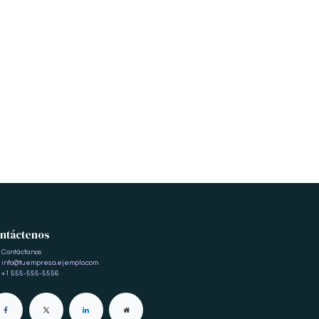
ntáctenos
Contáctanos
info@tuempresa.ejemplo.com
+1 555-555-5556