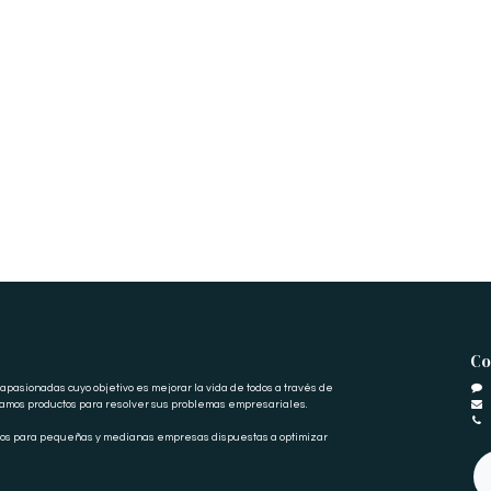
Co
pasionadas cuyo objetivo es mejorar la vida de todos a través de
eamos productos para resolver sus problemas empresariales.
dos para pequeñas y medianas empresas dispuestas a optimizar