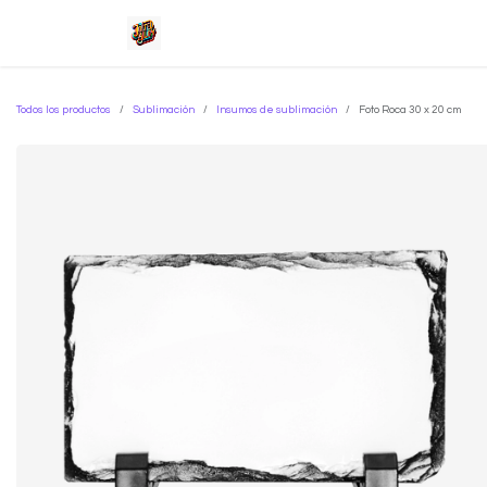
Ir al contenido
Inicio
Tienda
Servicios
Sob
Todos los productos
Sublimación
Insumos de sublimación
Foto Roca 30 x 20 cm