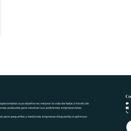
Co
pasionadas cuyo objetivo es mejorar la vida de todos a través de
eamos productos para resolver sus problemas empresariales.
dos para pequeñas y medianas empresas dispuestas a optimizar