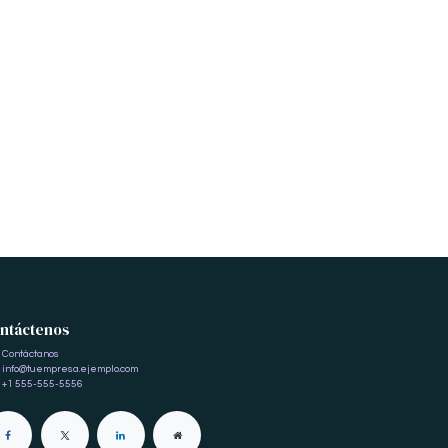
ntáctenos
Contáctanos
info@tuempresa.ejemplo.com
+1 555-555-5556