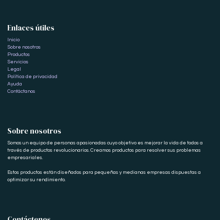
Enlaces útiles
Inicio
Sobre nosotros
Productos
Servicios
Legal
Política de privacidad
Ayuda
Contáctanos
Sobre nosotros
Somos un equipo de personas apasionadas cuyo objetivo es mejorar la vida de todos a
través de productos revolucionarios. Creamos productos para resolver sus problemas
empresariales.
Estos productos están diseñados para pequeñas y medianas empresas dispuestas a
optimizar su rendimiento.
Contáctenos