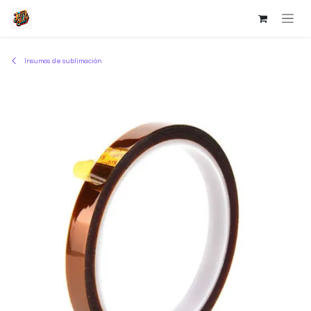
Ir al contenido
Insumos de sublimación